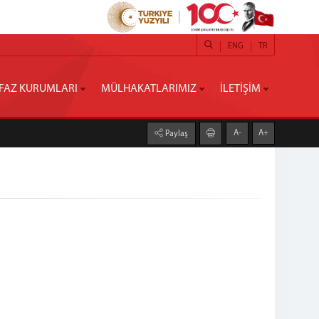
ENG
TR
NFAZ KURUMLARI
MÜLHAKATLARIMIZ
İLETİŞİM
A-
A+
Paylaş