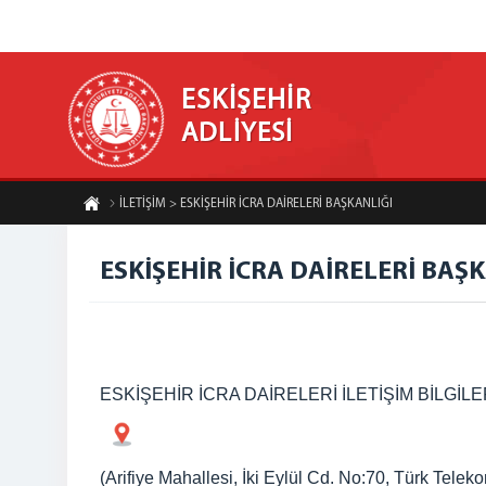
ESKİŞEHİR
ADLİYESİ
İLETİŞİM > ESKİŞEHİR İCRA DAİRELERİ BAŞKANLIĞI
ESKİŞEHİR İCRA DAİRELERİ BAŞ
ESKİŞEHİR İCRA DAİRELERİ İLETİŞİM BİLGİLE
(Arifiye Mahallesi, İki Eylül Cd. No:70, Türk Tele