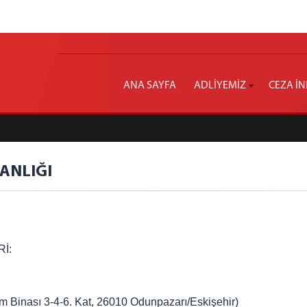
ANA SAYFA
ADLİYEMİZ
CEZA İ
KANLIĞI
Rİ:
kom Binası 3-4-6. Kat, 26010 Odunpazarı/Eskişehir)