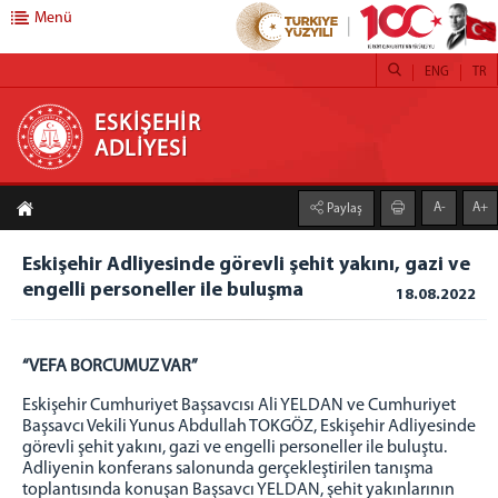
Menü
ENG
TR
ESKİŞEHİR ADLİYESİ
ESKİŞEHİR
ADLİYESİ
ANA SAYFA
A-
A+
Paylaş
ADLİYEMİZ
CUMHURİYET BAŞSAVCISI
Eskişehir Adliyesinde görevli şehit yakını, gazi ve
engelli personeller ile buluşma
CUMHURİYET BAŞSAVCILIĞI
18.08.2022
ADALET KOMİSYONU BAŞKANLIĞI
MAHKEMELER
“VEFA BORCUMUZ VAR”
İCRA MÜDÜRLÜKLERİ
Eskişehir Cumhuriyet Başsavcısı Ali YELDAN ve Cumhuriyet
RESİM GALERİSİ
Başsavcı Vekili Yunus Abdullah TOKGÖZ, Eskişehir Adliyesinde
görevli şehit yakını, gazi ve engelli personeller ile buluştu.
TANITIM FİLMİ
Adliyenin konferans salonunda gerçekleştirilen tanışma
YILLIK FAALİYET RAPORLARI
toplantısında konuşan Başsavcı YELDAN, şehit yakınlarının