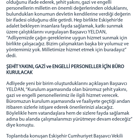
olduğunu ifade ederek, şehit yakını, gazi ve engelli
LOJMANLAR
personellerin milletin en önemli değerlerinden olduklarını,
CEZA İNFAZ KURUMLARI
bulundukları konumun devletin kendilerine verdiği değerin
bir ifadesi olduğunu dile getirdi. Hep birlikte Eskişehir’de
ESKİŞEHİR 1 NOLU AÇIK CEZA İNFAZ KURUMU
adalet bekleyen insanlara fayda sağlamak, katkı sunmak
üzere çalıştıklarını vurgulayan Başsavcı YELDAN,
ESKİŞEHİR 2 NOLU AÇIK CEZA İNFAZ KURUMU
“Adliyemizde çağın gereklerine uygun hizmet sunmak için
ESKİŞEHİR H TİPİ KAPALI CEZA İNFAZ KURUMU
birlikte çalışacağız. Bizim çalışmaktan başka bir yolumuz ve
yöntemimiz yok. Milletimize hizmet etmek için buradayız”
ESKİŞEHİR L TİPİ KAPALI CEZA İNFAZ KURUMU
dedi.
DENETİMLİ SERBESTLİK MÜDÜRLÜĞÜ
ŞEHİT YAKINI, GAZİ ve ENGELLİ PERSONELLER İÇİN BÜRO
MÜLHAKATLARIMIZ
KURULACAK
BEYLİKOVA ADLİYESİ
Adliyede yeni bir birim oluşturduklarını açıklayan Başsavcı
ÇİFTELER ADLİYESİ
YELDAN, “Kurulum aşamasında olan büromuz şehit yakını,
gazi ve engelli personellerimiz ile ilgili hizmet verecek.
İNÖNÜ ADLİYESİ
Büromuzun kurulum aşamasında ve faaliyete geçtiği andan
MİHALIÇÇIK ADLİYESİ
itibaren sizlerle istişare ederek önerilerinizi alacağız.
Böylelikle hem vatandaşlara hem de sizlere fayda sağlamak
SİVRİHİSAR ADLİYESİ
adına bu alanda çalışmalarımızı yürütmeye devam edeceğiz”
İLETİŞİM
diye konuştu.
ESKİŞEHİR ADLİYESİ ANA BİNASI
Toplantıda konuşan Eskişehir Cumhuriyet Başsavcı Vekili