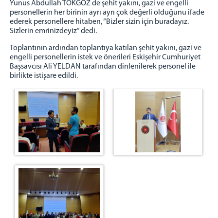
Yunus Abdullah TOKGÖZ de şehit yakını, gazi ve engelli
EK HİZMET BİNASI
personellerin her birinin ayrı ayrı çok değerli olduğunu ifade
ÇOCUK ADALET MERKEZİ
ederek personellere hitaben, “Bizler sizin için buradayız.
Sizlerin emrinizdeyiz” dedi.
ESKİŞEHİR İCRA DAİRELERİ BAŞKANLIĞI
Toplantının ardından toplantıya katılan şehit yakını, gazi ve
engelli personellerin istek ve önerileri Eskişehir Cumhuriyet
Başsavcısı Ali YELDAN tarafından dinlenilerek personel ile
birlikte istişare edildi.