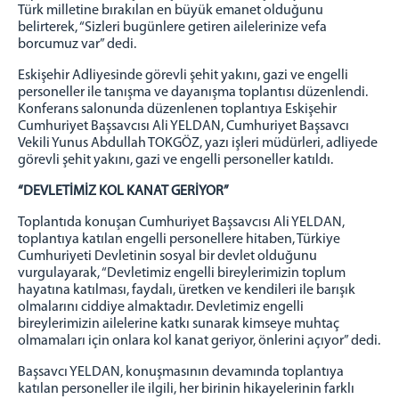
2016 YILLIK FAALİYET RAPORU
Türk milletine bırakılan en büyük emanet olduğunu
belirterek, “Sizleri bugünlere getiren ailelerinize vefa
2017 YILLIK FAALİYET RAPORU
borcumuz var” dedi.
2018 YILLIK FAALİYET RAPORU
Eskişehir Adliyesinde görevli şehit yakını, gazi ve engelli
2019 YILLIK FAALİYET RAPORU
personeller ile tanışma ve dayanışma toplantısı düzenlendi.
Konferans salonunda düzenlenen toplantıya Eskişehir
2020 YILLIK FAALİYET RAPORU
Cumhuriyet Başsavcısı Ali YELDAN, Cumhuriyet Başsavcı
2021 YILLIK FAALİYET RAPORU
Vekili Yunus Abdullah TOKGÖZ, yazı işleri müdürleri, adliyede
2022 YILI FAALİYET RAPORU
görevli şehit yakını, gazi ve engelli personeller katıldı.
2023 YILI FALİYET RAPORU
“DEVLETİMİZ KOL KANAT GERİYOR”
2024 YILLIK FALİYET RAPORU
Toplantıda konuşan Cumhuriyet Başsavcısı Ali YELDAN,
2025 YILI FAALİYET RAPORU
toplantıya katılan engelli personellere hitaben, Türkiye
Cumhuriyeti Devletinin sosyal bir devlet olduğunu
ADLİ TIP
vurgulayarak, “Devletimiz engelli bireylerimizin toplum
ADLİ DESTEK ve MAĞDUR HİZMETLERİ MÜDÜRLÜĞÜ
hayatına katılması, faydalı, üretken ve kendileri ile barışık
olmalarını ciddiye almaktadır. Devletimiz engelli
ARABULUCULUK
bireylerimizin ailelerine katkı sunarak kimseye muhtaç
UZLAŞTIRMA
olmamaları için onlara kol kanat geriyor, önlerini açıyor” dedi.
ÖNCEKİ BAŞSAVCILARIMIZ
Başsavcı YELDAN, konuşmasının devamında toplantıya
ESKİŞEHİR HAKİMEVİ (YENİ)
katılan personeller ile ilgili, her birinin hikayelerinin farklı