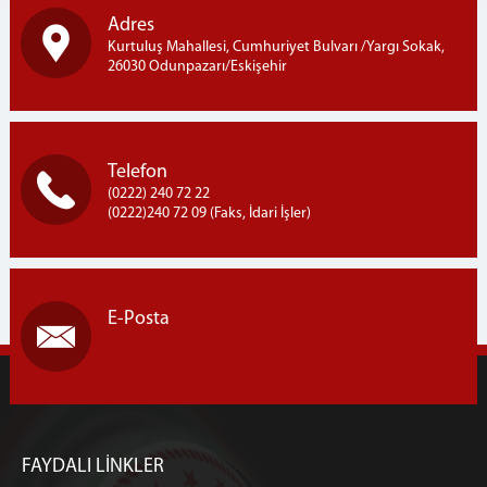
LOJMANLAR
Adres
CEZA İNFAZ KURUMLARI
Kurtuluş Mahallesi, Cumhuriyet Bulvarı /Yargı Sokak,
26030 Odunpazarı/Eskişehir
ESKİŞEHİR 1 NOLU AÇIK CEZA İNFAZ KURUMU
ESKİŞEHİR 2 NOLU AÇIK CEZA İNFAZ KURUMU
ESKİŞEHİR H TİPİ KAPALI CEZA İNFAZ KURUMU
Telefon
ESKİŞEHİR L TİPİ KAPALI CEZA İNFAZ KURUMU
(0222) 240 72 22
DENETİMLİ SERBESTLİK MÜDÜRLÜĞÜ
(0222)240 72 09 (Faks, İdari İşler)
MÜLHAKATLARIMIZ
BEYLİKOVA ADLİYESİ
ÇİFTELER ADLİYESİ
E-Posta
İNÖNÜ ADLİYESİ
MİHALIÇÇIK ADLİYESİ
SİVRİHİSAR ADLİYESİ
İLETİŞİM
FAYDALI LİNKLER
ESKİŞEHİR ADLİYESİ ANA BİNASI