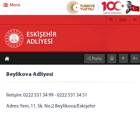
Menü
ENG
TR
ESKİŞEHİR ADLİYESİ
ESKİŞEHİR
ADLİYESİ
ANA SAYFA
A-
A+
Paylaş
ADLİYEMİZ
CUMHURİYET BAŞSAVCISI
Beylikova Adliyesi
CUMHURİYET BAŞSAVCILIĞI
ADALET KOMİSYONU BAŞKANLIĞI
İletişim: 0222 531 34 99 - 0222 531 34 51
MAHKEMELER
Adres: Yeni, 11. Sk. No:2 Beylikova/Eskişehir
İCRA MÜDÜRLÜKLERİ
RESİM GALERİSİ
TANITIM FİLMİ
YILLIK FAALİYET RAPORLARI