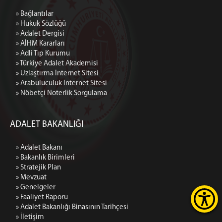
EK HİZMET BİNASI
» Bağlantılar
ÇOCUK ADALET MERKEZİ
» Hukuk Sözlüğü
ESKİŞEHİR İCRA DAİRELERİ BAŞKANLIĞI
» Adalet Dergisi
» AİHM Kararları
» Adli Tıp Kurumu
» Türkiye Adalet Akademisi
» Uzlaştırma İnternet Sitesi
» Arabuluculuk İnternet Sitesi
» Nöbetçi Noterlik Sorgulama
ADALET BAKANLIĞI
» Adalet Bakanı
» Bakanlık Birimleri
» Stratejik Plan
» Mevzuat
» Genelgeler
» Faaliyet Raporu
» Adalet Bakanlığı Binasının Tarihçesi
» İletişim